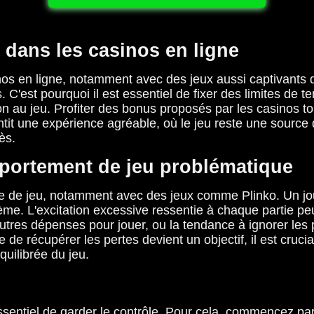
 dans les casinos en ligne
nos en ligne, notamment avec des jeux aussi captivants q
. C'est pourquoi il est essentiel de fixer des limites de
ction au jeu. Profiter des bonus proposés par les casinos 
 une expérience agréable, où le jeu reste une source d
ès.
mportement de jeu problématique
 de jeu, notamment avec des jeux comme Plinko. Un joue
blème. L'excitation excessive ressentie à chaque partie 
d'autres dépenses pour jouer, ou la tendance à ignorer les
 de récupérer les pertes devient un objectif, il est cruci
uilibrée du jeu.
t essentiel de garder le contrôle. Pour cela, commencez p