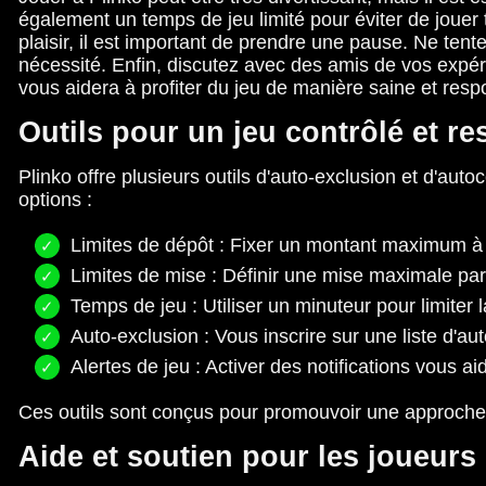
également un temps de jeu limité pour éviter de jouer 
plaisir, il est important de prendre une pause. Ne te
nécessité. Enfin, discutez avec des amis de vos expéri
vous aidera à profiter du jeu de manière saine et resp
Outils pour un jeu contrôlé et r
Plinko offre plusieurs outils d'auto-exclusion et d'au
options :
Limites de dépôt : Fixer un montant maximum à 
Limites de mise : Définir une mise maximale par
Temps de jeu : Utiliser un minuteur pour limiter
Auto-exclusion : Vous inscrire sur une liste d'a
Alertes de jeu : Activer des notifications vous a
Ces outils sont conçus pour promouvoir une approche é
Aide et soutien pour les joueurs