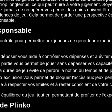
trop longtemps, ce qui peut nuire à votre jugement. Soye
ntez jamais de récupérer vos pertes; les gains doivent 
ences de jeu. Cela permet de garder une perspective équi
onsable.
esponsable
tocontrôle pour permettre aux joueurs de gérer leur expé
déposer vous aide à contrôler vos dépenses et à éviter
 partie vous permet de jouer sans dépasser vos capacité
 la durée de jeu évite de perdre la notion du temps et de
uto-exclusion vous permet de bloquer l'accès aux jeux pen
ide à respecter vos limites et à rester conscient de votr
quilibrée du jeu, tout en permettant de profiter de l'ex
 de Plinko