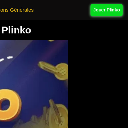
ions Générales
Jouer Plinko
 Plinko