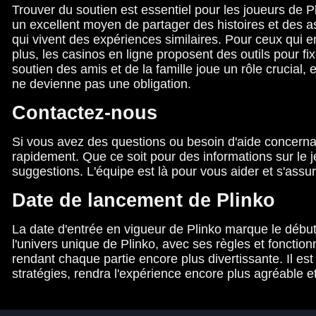
Trouver du soutien est essentiel pour les joueurs de 
un excellent moyen de partager des histoires et des 
qui vivent des expériences similaires. Pour ceux qui 
plus, les casinos en ligne proposent des outils pour fix
soutien des amis et de la famille joue un rôle crucial,
ne devienne pas une obligation.
Contactez-nous
Si vous avez des questions ou besoin d'aide concernan
rapidement. Que ce soit pour des informations sur le
suggestions. L'équipe est là pour vous aider et s'assur
Date de lancement de Plinko
La date d'entrée en vigueur de Plinko marque le début 
l'univers unique de Plinko, avec ses règles et fonction
rendant chaque partie encore plus divertissante. Il es
stratégies, rendra l'expérience encore plus agréable et