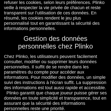
refuser les cookies, selon leurs préférences. Plinko
veille à respecter la vie privée de chacun et reste
transparent sur l’utilisation de ces données. En
résumé, les cookies rendent le jeu plus
personnalisé tout en garantissant la sécurité des
informations personnelles.
Gestion des données
personnelles chez Plinko
Chez Plinko, les utilisateurs peuvent facilement
consulter, modifier ou supprimer leurs données
personnelles. Il suffit de se rendre dans les
paramètres du compte pour accéder aux
informations. Pour modifier des données, un simple
suivi des instructions à l'écran suffit. La suppression
des informations est tout aussi rapide et accessible.
Plinko garantit que chaque joueur puisse gérer ses
données en toute simplicité et transparence, tout en
assurant que la sécurité des informations
personnelles reste une priorité.