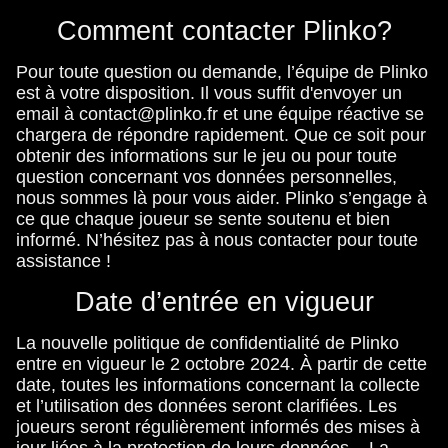
Comment contacter Plinko?
Pour toute question ou demande, l’équipe de Plinko
est à votre disposition. Il vous suffit d'envoyer un
email à
contact@plinko.fr
et une équipe réactive se
chargera de répondre rapidement. Que ce soit pour
obtenir des informations sur le jeu ou pour toute
question concernant vos données personnelles,
nous sommes là pour vous aider. Plinko s’engage à
ce que chaque joueur se sente soutenu et bien
informé. N’hésitez pas à nous contacter pour toute
assistance !
Date d’entrée en vigueur
La nouvelle politique de confidentialité de Plinko
entre en vigueur le 2 octobre 2024. À partir de cette
date, toutes les informations concernant la collecte
et l’utilisation des données seront clarifiées. Les
joueurs seront régulièrement informés des mises à
jour liées à la protection de leurs données.
La