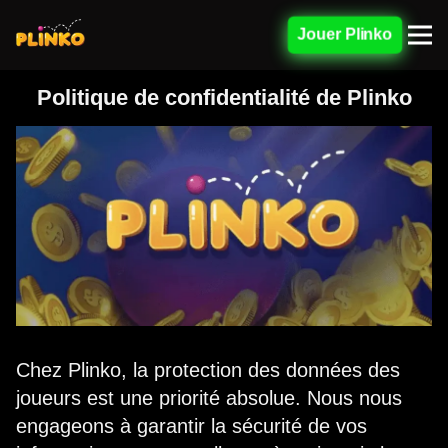
Jouer Plinko
Politique de confidentialité de Plinko
Chez Plinko, la protection des données des
joueurs est une priorité absolue. Nous nous
engageons à garantir la sécurité de vos