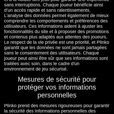
sans interruptions. Chaque joueur bénéficie ainsi
d’un accès rapide et sans ralentissements.
L’analyse des données permet également de mieux
comprendre les comportements et préférences des
utilisateurs. Ces informations aident à ajuster les
fonctionnalités du site et à proposer des promotions
et contenus plus adaptés aux attentes des joueurs.
Le respect de la vie privée est une priorité, et Plinko
garantit que les données ne sont jamais partagées
sans le consentement des utilisateurs. Chaque
joueur peut ainsi être sûr que ses informations sont
traitées avec soin, dans le cadre d'un
environnement de jeu sécurisé.
Mesures de sécurité pour
protéger vos informations
personnelles
Plinko prend des mesures rigoureuses pour garantir
la sécurité des informations personnelles des